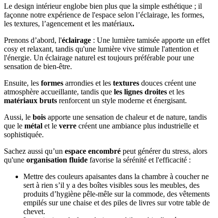
Le design intérieur englobe bien plus que la simple esthétique ; il
façonne notre expérience de l'espace selon l’éclairage, les formes,
les textures, l’agencement et les matériaux
.
Prenons d’abord, l'
éclairage
: Une lumière tamisée apporte un effet
cosy et relaxant, tandis qu'une lumière vive stimule l'attention et
l'énergie. Un éclairage naturel est toujours préférable pour une
sensation de bien-être.
Ensuite, les
formes
arrondies et les
textures
douces créent une
atmosphère accueillante, tandis que
les lignes droites
et les
matériaux bruts
renforcent un style moderne et énergisant.
Aussi, le
bois
apporte une sensation de chaleur et de nature, tandis
que le
métal
et le
verre
créent une ambiance plus industrielle et
sophistiquée.
Sachez aussi qu’un
espace encombré
peut générer du stress, alors
qu'une
organisation fluide
favorise la sérénité et l'efficacité :
Mettre des couleurs apaisantes dans la chambre à coucher ne
sert à rien s’il y a des boîtes visibles sous les meubles, des
produits d’hygiène pêle-mêle sur la commode, des vêtements
empilés sur une chaise et des piles de livres sur votre table de
chevet.